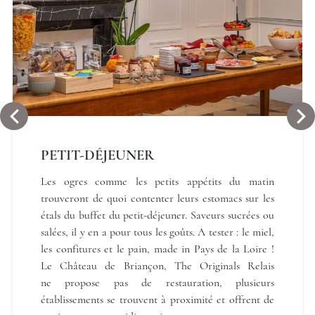
Château de Briançon, The
Originals Relais
PETIT-DÉJEUNER
Les ogres comme les petits appétits du matin
trouveront de quoi contenter leurs estomacs sur les
Château de Briançon, The
étals du buffet du petit-déjeuner. Saveurs sucrées ou
Originals Relais
salées, il y en a pour tous les goûts. A tester : le miel,
les confitures et le pain, made in Pays de la Loire !
Le Château de Briançon, The Originals Relais
ne propose pas de restauration, plusieurs
établissements se trouvent à proximité et offrent de