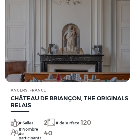
ANGERS, FRANCE
CHÂTEAU DE BRIANÇON, THE ORIGINALS
RELAIS
2
120
# Salles
# de surface
# Nombre
40
de
participants