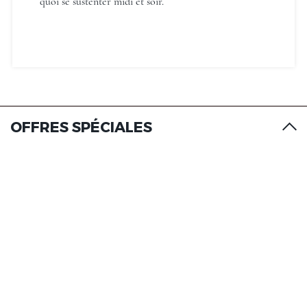
quoi se sustenter midi et soir.
Château de Briançon, The
Originals Relais
OFFRES SPÉCIALES
Château de Briançon, The
Originals Relais