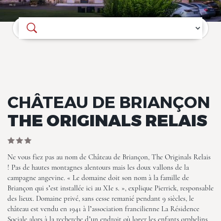
Où souhaitez-vous séjourner ?
Château de Briançon, The
CHÂTEAU DE BRIANÇON
Originals Relais
THE ORIGINALS RELAIS
Ne vous fiez pas au nom de Château de Briançon, The Originals Relais
! Pas de hautes montagnes alentours mais les doux vallons de la
campagne angevine. « Le domaine doit son nom à la famille de
Briançon qui s’est installée ici au XIe s. », explique Pierrick, responsable
Château de Briançon, The
des lieux. Domaine privé, sans cesse remanié pendant 9 siècles, le
Originals Relais
château est vendu en 1941 à l’association francilienne La Résidence
Sociale alors à la recherche d’un endroit où loger les enfants orphelins