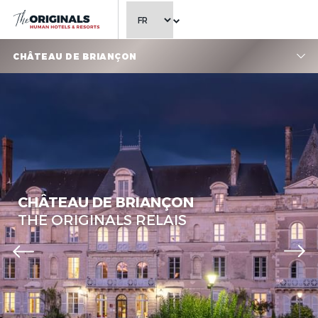
CHOISIR LA LANGUE
CHÂTEAU DE BRIANÇON
Château de Briançon, The
Originals Relais
CHÂTEAU DE BRIANÇON
THE ORIGINALS RELAIS
Château de Briançon, The
Originals Relais