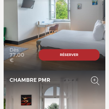
Château de Briançon, The
Originals Relais
Dès
77,00
RÉSERVER
€
CHAMBRE PMR
Château de Briançon, The
Originals Relais