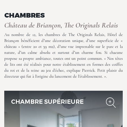
CHAMBRES
Château de Briançon, The Originals Relais
Au nombre de 12, les chambres de The Originals Relais, Hôtel de
Briançon bénéficient d’une décoration unique, d’une superficie de «
Château de Briançon, The
château » (entre 20 et 39 m2), d’une vue imprenable sur le parc et la
Originals Relais
nature, d’un calme absolu et surtout d’un charme fou. Si chacune
propose sa propre ambiance, toutes ont un point commun. « Nos têtes
de lits ont été réalisés pour notre établissement en formes des coiffes
du roi et de la reine au jeu d'échec, explique Pierrick. Petit plaisir du
directeur qui fut à l'origine du lancement de l'établissement. ».
CHAMBRE SUPÉRIEURE
Château de Briançon, The
Originals Relais