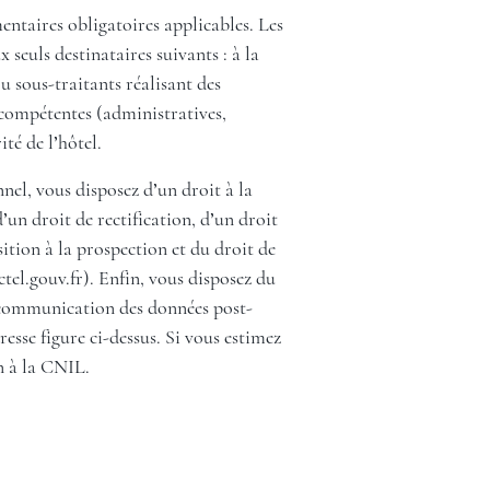
entaires obligatoires applicables. Les
seuls destinataires suivants : à la
 sous-traitants réalisant des
s compétentes (administratives,
ité de l’hôtel.
el, vous disposez d’un droit à la
’un droit de rectification, d’un droit
ition à la prospection et du droit de
tel.gouv.fr
). Enfin, vous disposez du
la communication des données post-
esse figure ci-dessus. Si vous estimez
n à la CNIL.