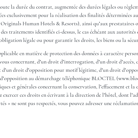
oute la durée du contrat, augmentée des durées légales ou règlem
 exclusivement pour la réalisation des finalités déterminées aux 
Originals Human Hotels & Resorts), ainsi qu’aux prestataires ou
 des traitements identifiés ci-dessus, le cas échéant aux autorité
obligation légale ou pour garantir les droits, les biens ou la sécur
icable en matière de protection des données à caractère personn
ous concernant, d’un droit d’interrogation, d’un droit d’accès, d
 d’un droit d’opposition pour motif légitime, d’un droit d’oppos
ste d’opposition au démarchage téléphonique BLOCTEL (
www.bloc
fiques et générales concernant la conservation, l’effacement et 
ercer ces droits en écrivant à la direction de l’hôtel, dont l’adr
tés » ne sont pas respectés, vous pouvez adresser une réclamatio