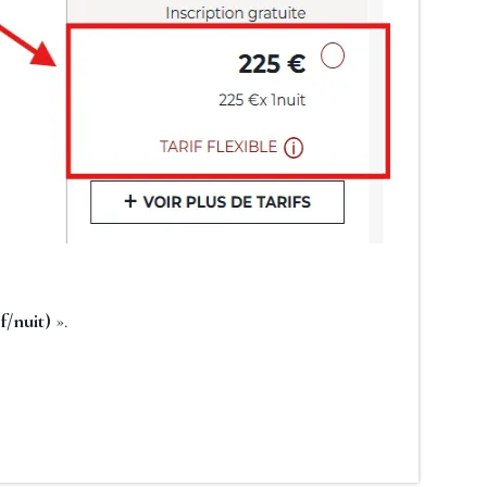
f/nuit)
».