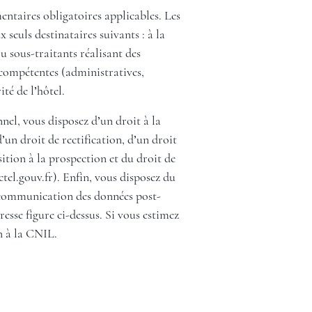
entaires obligatoires applicables. Les
seuls destinataires suivants : à la
 sous-traitants réalisant des
s compétentes (administratives,
ité de l’hôtel.
el, vous disposez d’un droit à la
’un droit de rectification, d’un droit
ition à la prospection et du droit de
tel.gouv.fr
). Enfin, vous disposez du
la communication des données post-
esse figure ci-dessus. Si vous estimez
n à la CNIL.