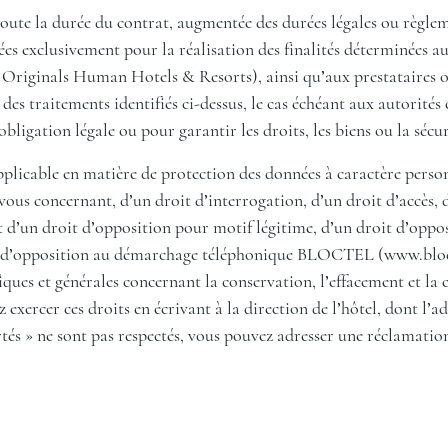
oute la durée du contrat, augmentée des durées légales ou règlem
 exclusivement pour la réalisation des finalités déterminées aux 
Originals Human Hotels & Resorts), ainsi qu’aux prestataires ou
 des traitements identifiés ci-dessus, le cas échéant aux autorité
obligation légale ou pour garantir les droits, les biens ou la sécur
icable en matière de protection des données à caractère personn
ous concernant, d’un droit d’interrogation, d’un droit d’accès, d
 d’un droit d’opposition pour motif légitime, d’un droit d’oppos
ste d’opposition au démarchage téléphonique BLOCTEL (
www.bloc
fiques et générales concernant la conservation, l’effacement et 
ercer ces droits en écrivant à la direction de l’hôtel, dont l’adr
tés » ne sont pas respectés, vous pouvez adresser une réclamatio