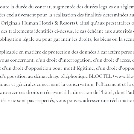
oute la durée du contrat, augmentée des durées légales ou règlem
 exclusivement pour la réalisation des finalités déterminées aux 
Originals Human Hotels & Resorts), ainsi qu’aux prestataires ou
 des traitements identifiés ci-dessus, le cas échéant aux autorité
obligation légale ou pour garantir les droits, les biens ou la sécur
icable en matière de protection des données à caractère personn
ous concernant, d’un droit d’interrogation, d’un droit d’accès, d
 d’un droit d’opposition pour motif légitime, d’un droit d’oppos
ste d’opposition au démarchage téléphonique BLOCTEL (
www.bloc
fiques et générales concernant la conservation, l’effacement et 
ercer ces droits en écrivant à la direction de l’hôtel, dont l’adr
tés » ne sont pas respectés, vous pouvez adresser une réclamatio