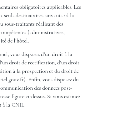
entaires obligatoires applicables. Les
seuls destinataires suivants : à la
 sous-traitants réalisant des
s compétentes (administratives,
ité de l’hôtel.
el, vous disposez d’un droit à la
’un droit de rectification, d’un droit
ition à la prospection et du droit de
tel.gouv.fr
). Enfin, vous disposez du
la communication des données post-
esse figure ci-dessus. Si vous estimez
n à la CNIL.