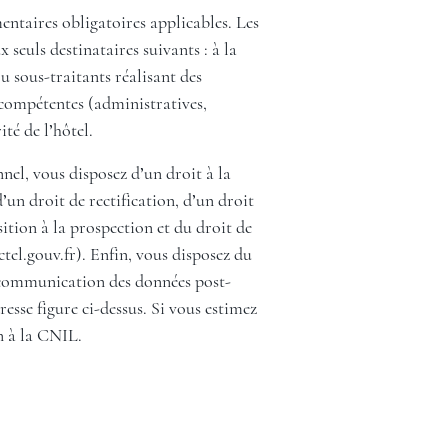
entaires obligatoires applicables. Les
seuls destinataires suivants : à la
 sous-traitants réalisant des
s compétentes (administratives,
ité de l’hôtel.
el, vous disposez d’un droit à la
’un droit de rectification, d’un droit
ition à la prospection et du droit de
tel.gouv.fr
). Enfin, vous disposez du
la communication des données post-
esse figure ci-dessus. Si vous estimez
n à la CNIL.