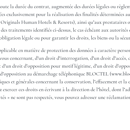
oute la durée du contrat, augmentée des durées légales ou règlem
 exclusivement pour la réalisation des finalités déterminées aux 
Originals Human Hotels & Resorts), ainsi qu’aux prestataires ou
 des traitements identifiés ci-dessus, le cas échéant aux autorité
obligation légale ou pour garantir les droits, les biens ou la sécur
icable en matière de protection des données à caractère personn
ous concernant, d’un droit d’interrogation, d’un droit d’accès, d
 d’un droit d’opposition pour motif légitime, d’un droit d’oppos
ste d’opposition au démarchage téléphonique BLOCTEL (
www.bloc
fiques et générales concernant la conservation, l’effacement et 
ercer ces droits en écrivant à la direction de l’hôtel, dont l’adr
tés » ne sont pas respectés, vous pouvez adresser une réclamatio