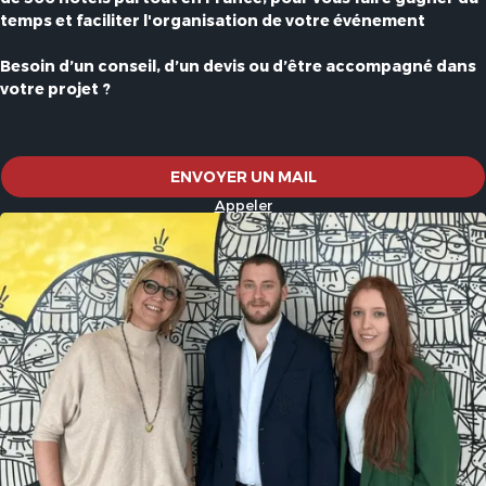
vous proposer des événements professionnels plus
temps et faciliter l'organisation de votre événement
responsables, sans compromis sur la qualité de l’accueil
et des prestations.
Besoin d’un conseil, d’un devis ou d’être accompagné dans
votre projet ?
Prêt à organiser votre prochain séminaire ?
ENVOYER UN MAIL
Appeler