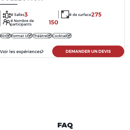
3
275
# Salles
# de surface
# Nombre de
150
participants
Ilôt
Format U
Théâtre
Cocktail
DEMANDER UN DEVIS
Voir les expériences
FAQ