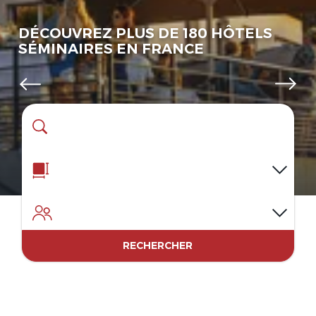
DÉCOUVREZ PLUS DE 180 HÔTELS
SÉMINAIRES EN FRANCE
Par destination
PAR TAILLE
(m2)
:
PAR CAPACITÉ
RECHERCHER