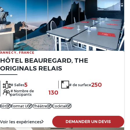
ANNECY, FRANCE
HÔTEL BEAUREGARD, THE
ORIGINALS RELAIS
5
250
# Salles
# de surface
# Nombre de
130
participants
Ilôt
Format U
Théâtre
Cocktail
DEMANDER UN DEVIS
Voir les expériences