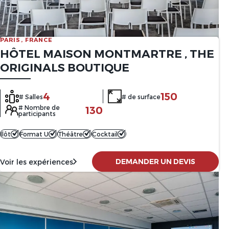
PARIS, FRANCE
HÔTEL MAISON MONTMARTRE , THE
ORIGINALS BOUTIQUE
4
150
# Salles
# de surface
# Nombre de
130
participants
Ilôt
Format U
Théâtre
Cocktail
DEMANDER UN DEVIS
Voir les expériences