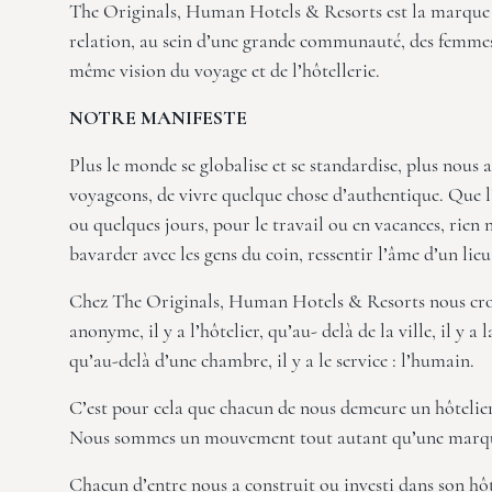
The Originals, Human Hotels & Resorts est la marque 
relation, au sein d’une grande communauté, des femmes
même vision du voyage et de l’hôtellerie.
NOTRE MANIFESTE
Plus le monde se globalise et se standardise, plus nous 
voyageons, de vivre quelque chose d’authentique. Que l
ou quelques jours, pour le travail ou en vacances, rien 
bavarder avec les gens du coin, ressentir l’âme d’un lieu
Chez The Originals, Human Hotels & Resorts nous croy
anonyme, il y a l’hôtelier, qu’au- delà de la ville, il y a 
qu’au-delà d’une chambre, il y a le service : l’humain.
C’est pour cela que chacun de nous demeure un hôtelier
Nous sommes un mouvement tout autant qu’une marq
Chacun d’entre nous a construit ou investi dans son hôte