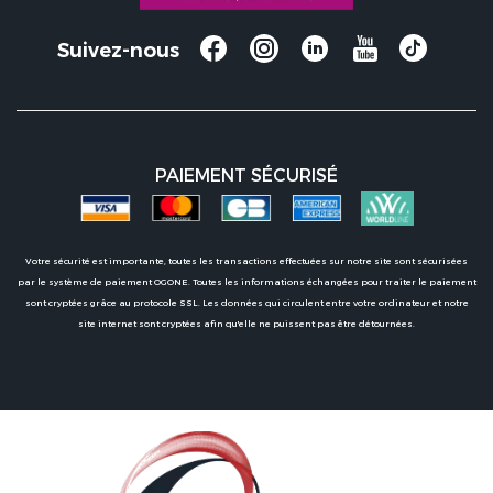
Suivez-nous
PAIEMENT SÉCURISÉ
Votre sécurité est importante, toutes les transactions effectuées sur notre site sont sécurisées
par le système de paiement OGONE. Toutes les informations échangées pour traiter le paiement
sont cryptées grâce au protocole SSL. Les données qui circulent entre votre ordinateur et notre
site internet sont cryptées afin qu'elle ne puissent pas être détournées.