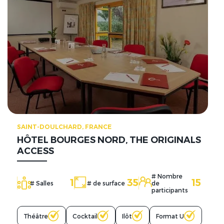
SAINT-DOULCHARD, FRANCE
HÔTEL BOURGES NORD, THE ORIGINALS
ACCESS
# Nombre
1
35
15
# Salles
# de surface
de
participants
Théâtre
Cocktail
Ilôt
Format U