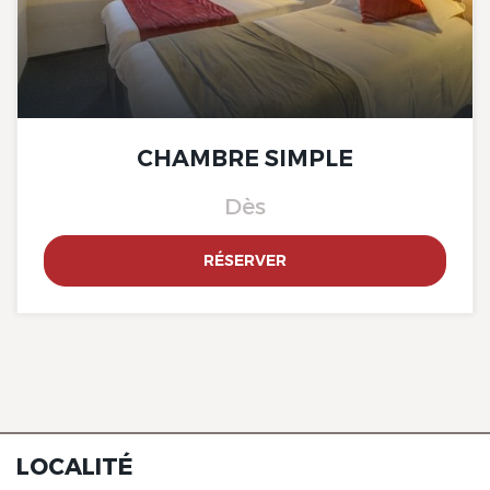
The Originals Access, Hôtel
Bourges Nord, Saint-
Doulchard
The Originals Access, Hôtel
Bourges Nord, Saint-
CHAMBRE SIMPLE
Doulchard
Dès
RÉSERVER
The Originals Access, Hôtel
Bourges Nord, Saint-
Doulchard
LOCALITÉ