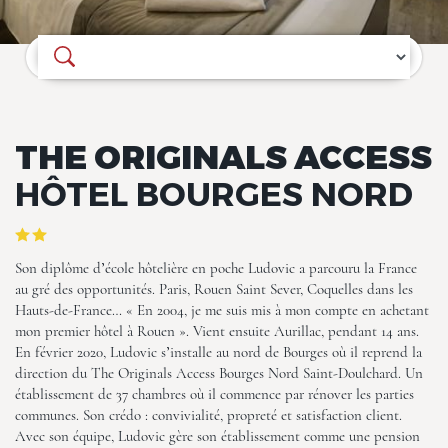
Où souhaitez-vous séjourner ?
THE ORIGINALS ACCESS
The Originals Access, Hôtel
Bourges Nord, Saint-
HÔTEL BOURGES NORD
Doulchard
Son diplôme d’école hôtelière en poche Ludovic a parcouru la France
au gré des opportunités. Paris, Rouen Saint Sever, Coquelles dans les
Hauts-de-France… « En 2004, je me suis mis à mon compte en achetant
mon premier hôtel à Rouen ». Vient ensuite Aurillac, pendant 14 ans.
En février 2020, Ludovic s’installe au nord de Bourges où il reprend la
direction du The Originals Access Bourges Nord Saint-Doulchard. Un
The Originals Access, Hôtel
établissement de 37 chambres où il commence par rénover les parties
Bourges Nord, Saint-
communes. Son crédo : convivialité, propreté et satisfaction client.
Doulchard
Avec son équipe, Ludovic gère son établissement comme une pension