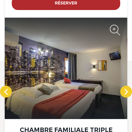
RÉSERVER
The Originals Access, Hôtel
Bourges Nord, Saint-
Doulchard
The Originals Access, Hôtel
Bourges Nord, Saint-
Doulchard
CHAMBRE FAMILIALE TRIPLE