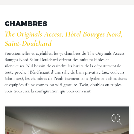
Doulchard
CHAMBRES
The Originals Access, Hôtel Bourges Nord,
Saint-Doulchard
Fonctionnelles et agréables, les 37 chambres du The Originals Access
Bourges Nord Saint-Doulchard offrent des nuits paisibles et
The Originals Access, Hôtel
silencieuses. Nul besoin de craindre les bruits de la départementale
Bourges Nord, Saint-
Doulchard
toute proche ! Bénéficiant d’une salle de bain privative (aux couleurs
éclatantes), les chambres de l’établissement sont également climatisées
et équipées d’une connexion wifi gratuite. Twin, doubles ou triples,
vous trouverez la configuration qui vous convient.
The Originals Access, Hôtel