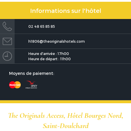
Informations sur l'hôtel
02 48 65 85 85
h1806@theoriginalshotels.com
The Originals Access, Hôtel
Bourges Nord, Saint-
Doulchard
Heure d'arrivée : 17h00
Heure de départ : 11h00
Moyens de paiement:
The Originals Access, Hôtel
The Originals Access, Hôtel Bourges Nord,
Bourges Nord, Saint-
Doulchard
Saint-Doulchard