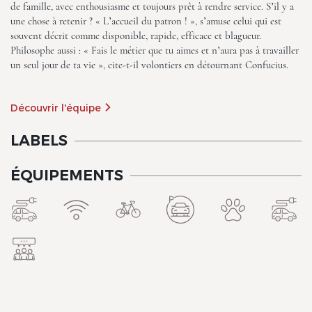
de famille, avec enthousiasme et toujours prêt à rendre service. S’il y a
une chose à retenir ? « L’accueil du patron ! », s’amuse celui qui est
souvent décrit comme disponible, rapide, efficace et blagueur.
Philosophe aussi : « Fais le métier que tu aimes et n’aura pas à travailler
un seul jour de ta vie », cite-t-il volontiers en détournant Confucius.
Découvrir l'équipe
The Originals Access, Hôtel
Bourges Nord, Saint-
LABELS
Doulchard
ÉQUIPEMENTS
The Originals Access, Hôtel
Bourges Nord, Saint-