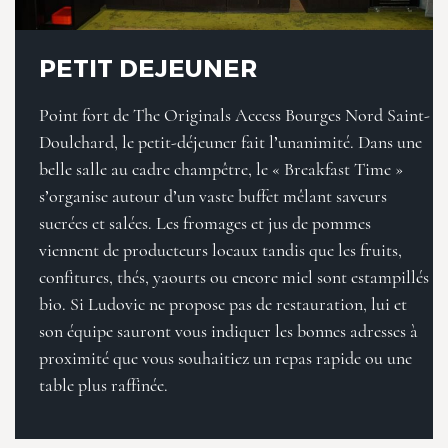
PETIT DEJEUNER
Point fort de The Originals Access Bourges Nord Saint-
Doulchard, le petit-déjeuner fait l’unanimité. Dans une
The Originals Access, Hôtel
belle salle au cadre champêtre, le « Breakfast Time »
Bourges Nord, Saint-
Doulchard
s’organise autour d’un vaste buffet mêlant saveurs
sucrées et salées. Les fromages et jus de pommes
viennent de producteurs locaux tandis que les fruits,
confitures, thés, yaourts ou encore miel sont estampillés
bio. Si Ludovic ne propose pas de restauration, lui et
son équipe sauront vous indiquer les bonnes adresses à
proximité que vous souhaitiez un repas rapide ou une
table plus raffinée.
The Originals Access, Hôtel
Bourges Nord, Saint-
Doulchard