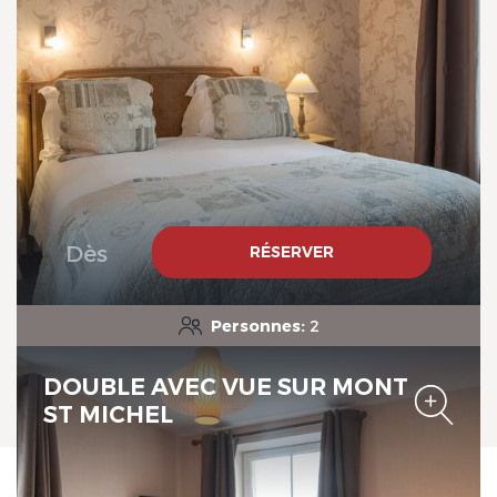
Manoir de la Roche Torin, The
Originals Relais
Dès
RÉSERVER
Personnes:
2
Manoir de la Roche Torin, The
DOUBLE AVEC VUE SUR MONT
Originals Relais
ST MICHEL