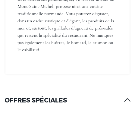
Mont-Saint-Michel, propose ainsi une cuisine
traditionnelle normande. Vous pourrez déguster,
dans un cadre rustique et élégant, les produits de la
Manoir de la Roche Torin, The
Originals Relais
mer et, surtout, les grillades d’agneau de prés-salés
qui restent la spécialité du restaurant. Ne manquez
pas également les huîtres, le homard, le saumon ou
le cabillaud.
Manoir de la Roche Torin, The
Originals Relais
OFFRES SPÉCIALES