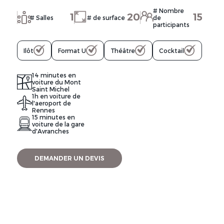
# Nombre
1
20
15
# Salles
# de surface
de
participants
Ilôt
Format U
Théâtre
Cocktail
14 minutes en
voiture du Mont
Saint Michel
1h en voiture de
l'aeroport de
Rennes
15 minutes en
voiture de la gare
d'Avranches
DEMANDER UN DEVIS