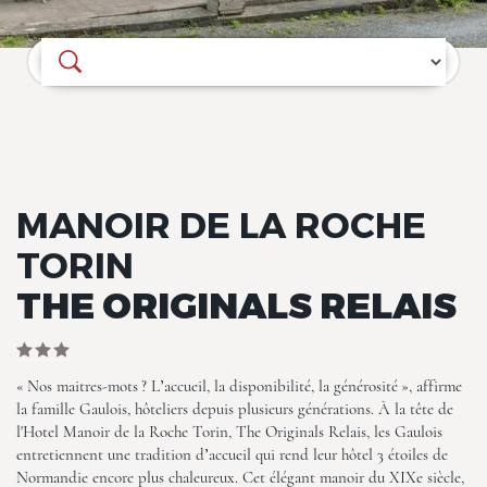
Où souhaitez-vous séjourner ?
Manoir de la Roche Torin, The
MANOIR DE LA ROCHE
Originals Relais
TORIN
THE ORIGINALS RELAIS
« Nos maitres-mots ? L’accueil, la disponibilité, la générosité », affirme
la famille Gaulois, hôteliers depuis plusieurs générations. À la tête de
l'Hotel Manoir de la Roche Torin, The Originals Relais, les Gaulois
Manoir de la Roche Torin, The
Originals Relais
entretiennent une tradition d’accueil qui rend leur hôtel 3 étoiles de
Normandie encore plus chaleureux. Cet élégant manoir du XIXe siècle,