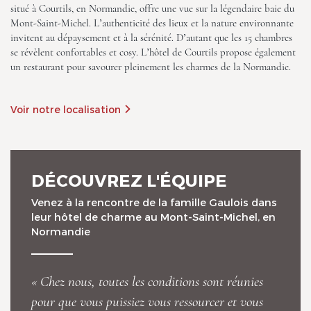
situé à Courtils, en Normandie, offre une vue sur la légendaire baie du
Mont-Saint-Michel. L’authenticité des lieux et la nature environnante
invitent au dépaysement et à la sérénité. D’autant que les 15 chambres
se révèlent confortables et cosy. L’hôtel de Courtils propose également
un restaurant pour savourer pleinement les charmes de la Normandie.
Voir notre localisation
Manoir de la Roche Torin, The
Originals Relais
DÉCOUVREZ L'ÉQUIPE
Venez à la rencontre de la famille Gaulois dans
leur hôtel de charme au Mont-Saint-Michel, en
Normandie
Manoir de la Roche Torin, The
« Chez nous, toutes les conditions sont réunies
Originals Relais
pour que vous puissiez vous ressourcer et vous