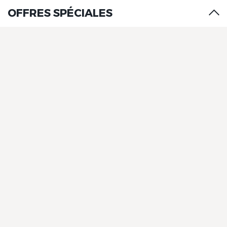
OFFRES SPÉCIALES
The Originals City, Hôtel de la
Confluence, Agen Ouest
The Originals City, Hôtel de la
Confluence, Agen Ouest