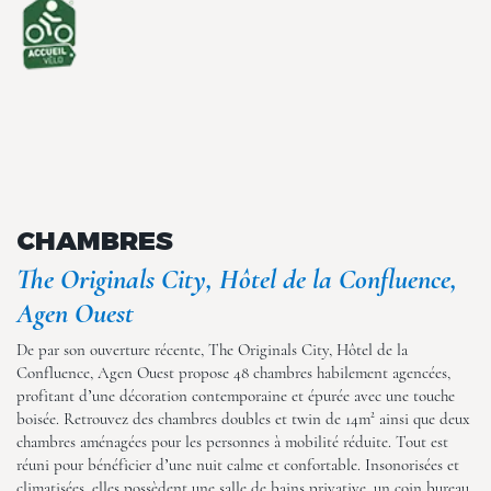
GENERAL (20)
CHAMBRES
The Originals City, Hôtel de la Confluence,
The Originals City, Hôtel de la
Agen Ouest
Confluence, Agen Ouest
De par son ouverture récente, The Originals City, Hôtel de la
Confluence, Agen Ouest propose 48 chambres habilement agencées,
profitant d’une décoration contemporaine et épurée avec une touche
boisée. Retrouvez des chambres doubles et twin de 14m² ainsi que deux
chambres aménagées pour les personnes à mobilité réduite. Tout est
réuni pour bénéficier d’une nuit calme et confortable. Insonorisées et
climatisées, elles possèdent une salle de bains privative, un coin bureau,