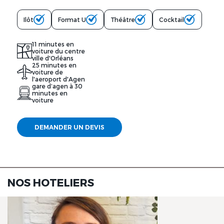
Ilôt
Format U
Théâtre
Cocktail
11 minutes en
voiture du centre
ville d'Orléans
25 minutes en
voiture de
l'aeroport d'Agen
gare d’agen à 30
minutes en
voiture
DEMANDER UN DEVIS
NOS HOTELIERS