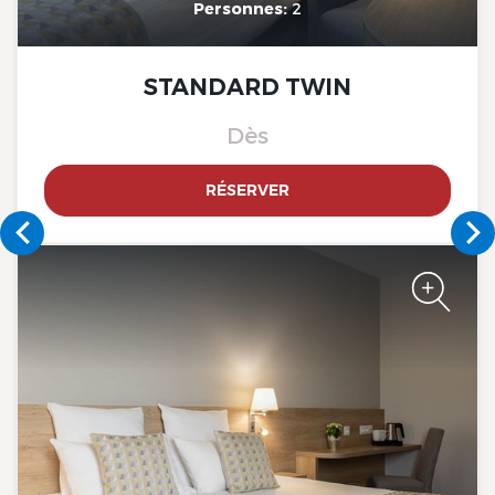
Personnes:
2
The Originals City, Hôtel de la
Confluence, Agen Ouest
STANDARD TWIN
Dès
RÉSERVER
The Originals City, Hôtel de la
Confluence, Agen Ouest