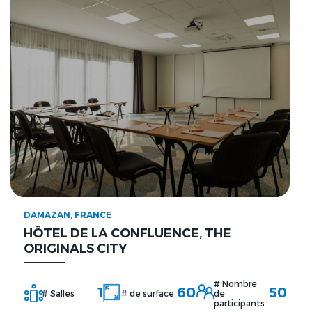
DAMAZAN, FRANCE
HÔTEL DE LA CONFLUENCE, THE
ORIGINALS CITY
# Nombre
1
60
50
# Salles
# de surface
de
participants