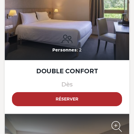
The Originals City, Limoges
Sud-Feytiat
Personnes:
2
DOUBLE CONFORT
Dès
RÉSERVER
The Originals City, Limoges
Sud-Feytiat