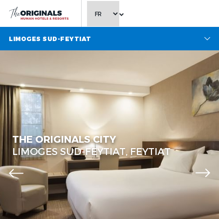
CHOISIR LA LANGUE
LIMOGES SUD-FEYTIAT
The Originals City, Limoges
Sud-Feytiat
THE ORIGINALS CITY
LIMOGES SUD-FEYTIAT, FEYTIAT
The Originals City, Limoges
Sud-Feytiat