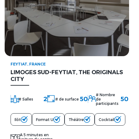
FEYTIAT, FRANCE
LIMOGES SUD-FEYTIAT, THE ORIGINALS
CITY
# Nombre
2
50
50
# Salles
# de surface
de
participants
Ilôt
Format U
Théâtre
Cocktail
A 5 minutes en