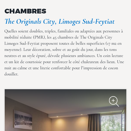
CHAMBRES
The Originals City, Limoges Sud-Feytiat
Quelles soient doubles, triples, familiales ou adaptées aux personnes à
mobilité réduite (PMR), les 45 chambres de The Originals City
Limoges Sud-Feytiat proposent toutes de belles superficies (17 m2 en
The Originals City, Limoges
moyenne). Leur décoration, sobre et au goût du jour, dans les tons
Sud-Feytiat
neutres et au style épuré, dévoile plusieurs ambiances. Un coin lecture
et un kit de courtoisie pour renforcer le côté chaleureux des lieux. Une
nuit au calme et une literie confortable pour l’impression de cocon
douillet.
The Originals City, Limoges
Sud-Feytiat