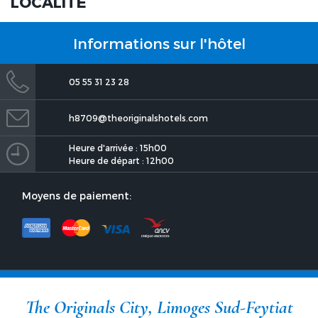
LOCALITÉ
Informations sur l'hôtel
The Originals City, Limoges
Sud-Feytiat
05 55 31 23 28
h8709@theoriginalshotels.com
Heure d'arrivée : 15h00
Heure de départ : 12h00
Moyens de paiement:
The Originals City, Limoges
Sud-Feytiat
The Originals City, Limoges Sud-Feytiat