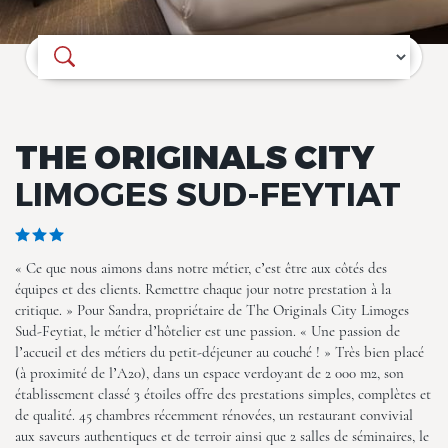
Où souhaitez-vous séjourner ?
THE ORIGINALS CITY
The Originals City, Limoges
LIMOGES SUD-FEYTIAT
Sud-Feytiat
« Ce que nous aimons dans notre métier, c’est être aux côtés des
équipes et des clients. Remettre chaque jour notre prestation à la
critique. » Pour Sandra, propriétaire de The Originals City Limoges
Sud-Feytiat, le métier d’hôtelier est une passion. « Une passion de
l’accueil et des métiers du petit-déjeuner au couché ! » Très bien placé
(à proximité de l’A20), dans un espace verdoyant de 2 000 m2, son
établissement classé 3 étoiles offre des prestations simples, complètes et
The Originals City, Limoges
de qualité. 45 chambres récemment rénovées, un restaurant convivial
Sud-Feytiat
aux saveurs authentiques et de terroir ainsi que 2 salles de séminaires, le