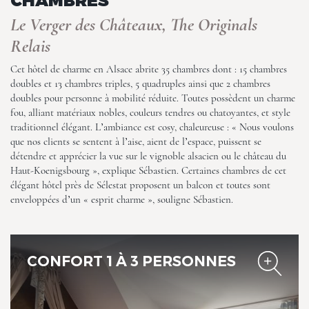
Le Verger des Châteaux, The Originals
Le Verger des Châteaux, The
Originals Relais
Relais
Cet hôtel de charme en Alsace abrite 35 chambres dont : 15 chambres
doubles et 13 chambres triples, 5 quadruples ainsi que 2 chambres
doubles pour personne à mobilité réduite. Toutes possèdent un charme
fou, alliant matériaux nobles, couleurs tendres ou chatoyantes, et style
traditionnel élégant. L’ambiance est cosy, chaleureuse : « Nous voulons
que nos clients se sentent à l’aise, aient de l’espace, puissent se
détendre et apprécier la vue sur le vignoble alsacien ou le château du
Haut-Koenigsbourg », explique Sébastien. Certaines chambres de cet
Le Verger des Châteaux, The
élégant hôtel près de Sélestat proposent un balcon et toutes sont
Originals Relais
enveloppées d’un « esprit charme », souligne Sébastien.
CONFORT 1 À 3 PERSONNES