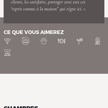
clients, les satisfaire, partager avec eux cet
“esprit comme à la maison” qui règne ici. »
GENERAL (20)
CE QUE VOUS AIMEREZ
Le Verger des Châteaux, The
Originals Relais
CHAMBRES