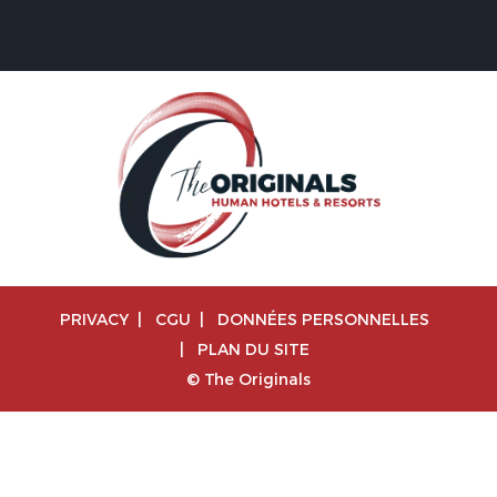
PRIVACY
|
CGU
|
DONNÉES PERSONNELLES
|
PLAN DU SITE
© The Originals