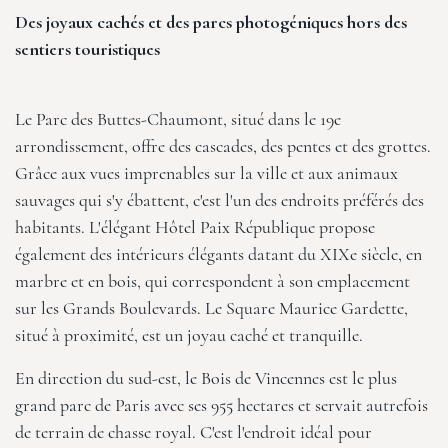
Des joyaux cachés et des parcs photogéniques hors des
sentiers touristiques
Le Parc des Buttes-Chaumont, situé dans le 19e
arrondissement, offre des cascades, des pentes et des grottes.
Grâce aux vues imprenables sur la ville et aux animaux
sauvages qui s'y ébattent, c'est l'un des endroits préférés des
habitants. L'élégant
Hôtel Paix République
propose
également des intérieurs élégants datant du XIXe siècle, en
marbre et en bois, qui correspondent à son emplacement
sur les Grands Boulevards. Le Square Maurice Gardette,
situé à proximité, est un joyau caché et tranquille.
En direction du sud-est, le Bois de Vincennes est le plus
grand parc de Paris avec ses 955 hectares et servait autrefois
de terrain de chasse royal. C'est l'endroit idéal pour