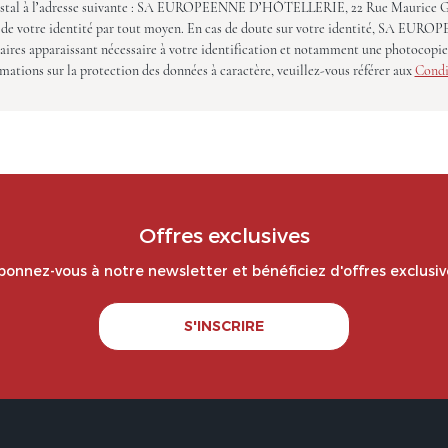
postal à l’adresse suivante : SA EUROPEENNE D’HÔTELLERIE, 22 Rue Maurice G
ifier de votre identité par tout moyen. En cas de doute sur votre identité, SA 
res apparaissant nécessaire à votre identification et notamment une photocopie d
rmations sur la protection des données à caractère, veuillez-vous référer aux
Condi
Offres exclusives
bonnez-vous à notre newsletter et bénéficiez d'offres exclusiv
S'INSCRIRE