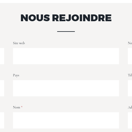
NOUS REJOINDRE
Site web
No
Pays
Té
Nom
*
Ad