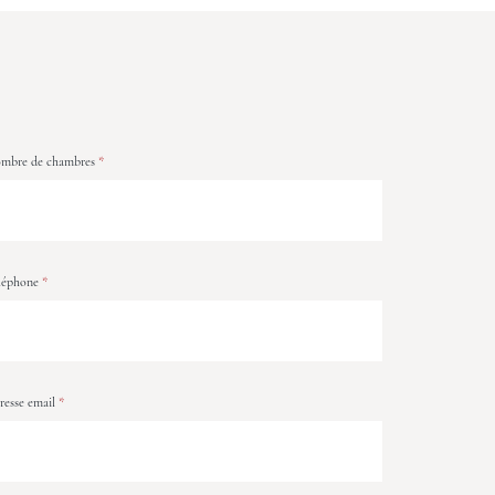
mbre de chambres
*
léphone
*
resse email
*