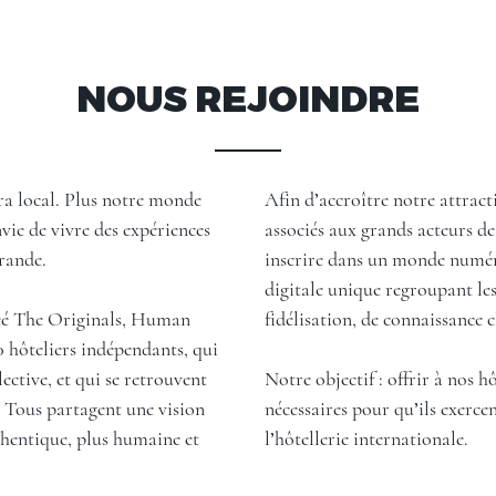
NOUS REJOINDRE
ra local. Plus notre monde
Afin d’accroître notre attra
nvie de vivre des expériences
associés aux grands acteurs de
rande.
inscrire dans un monde numér
digitale unique regroupant les
réé The Originals, Human
fidélisation, de connaissance c
 hôteliers indépendants, qui
lective, et qui se retrouvent
Notre objectif : offrir à nos h
 Tous partagent une vision
nécessaires pour qu’ils exerce
thentique, plus humaine et
l’hôtellerie internationale.