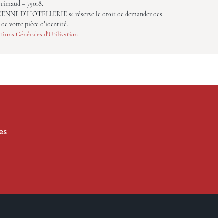
rimaud – 75018.
EUROPEENNE D’HÔTELLERIE se réserve le droit de demander des
e votre pièce d’identité.
tions Générales d'Utilisation
.
es