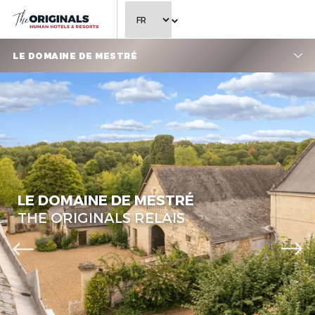
CHOISIR LA LANGUE
LE DOMAINE DE MESTRÉ
Le Domaine de Mestré, The
Originals Relais
LE DOMAINE DE MESTRÉ
THE ORIGINALS RELAIS
Le Domaine de Mestré, The
Originals Relais