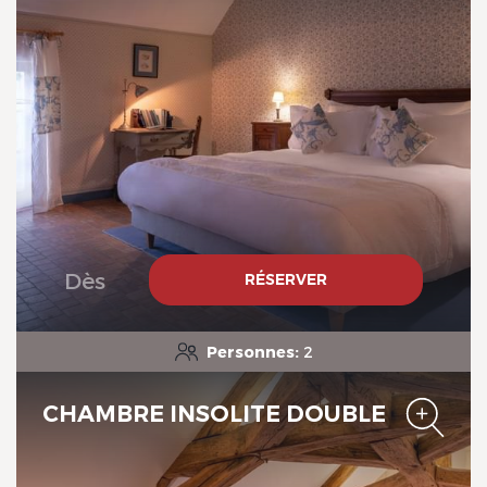
Le Domaine de Mestré, The
Originals Relais
Dès
RÉSERVER
Personnes:
2
Le Domaine de Mestré, The
Originals Relais
CHAMBRE INSOLITE DOUBLE