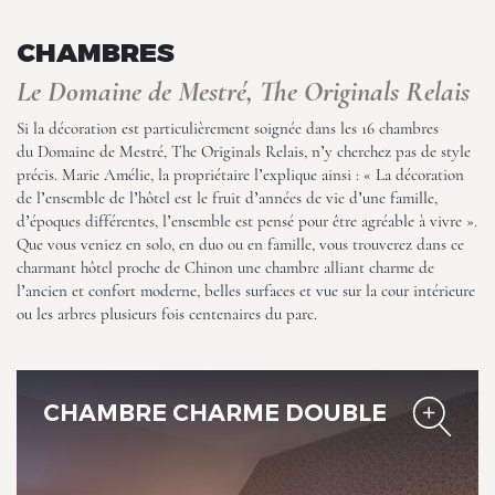
CHAMBRES
Le Domaine de Mestré, The Originals Relais
Si la décoration est particulièrement soignée dans les 16 chambres
du Domaine de Mestré, The Originals Relais, n’y cherchez pas de style
Le Domaine de Mestré, The
précis. Marie Amélie, la propriétaire l’explique ainsi : « La décoration
Originals Relais
de l’ensemble de l’hôtel est le fruit d’années de vie d’une famille,
d’époques différentes, l’ensemble est pensé pour être agréable à vivre ».
Que vous veniez en solo, en duo ou en famille, vous trouverez dans ce
charmant hôtel proche de Chinon une chambre alliant charme de
l’ancien et confort moderne, belles surfaces et vue sur la cour intérieure
ou les arbres plusieurs fois centenaires du parc.
Le Domaine de Mestré, The
CHAMBRE CHARME DOUBLE
Originals Relais