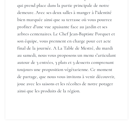
qui prend place dans la partie principale de notre
Le Domaine de Mestré, The
demeure. Avec ses deux salles à manger à l’identité
Originals Relais
bien marquée ainsi que sa terrasse où vous pourrez
profiter d’une vue apaisante face au jardin et ses
arbres centenaires. Le Chef Jean-Baptiste Porquet et
son équipe, vous prennent en charge pour cet acte
final de la journée. A La Table de Mestré, du mardi
au samedi, nous vous proposons un menu s’articulant
autour de 3 entrées, 3 plats et 3 desserts comprenant
toujours une proposition végétarienne. Ce moment
Le Domaine de Mestré, The
de partage, que nous vous invitons à venir découvrir,
Originals Relais
joue avec les saisons et les récoltes de notre potager
ainsi que les produits de la région.