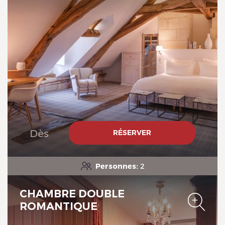
Le Domaine de Mestré, The
Originals Relais
Dès
RÉSERVER
Personnes:
2
Le Domaine de Mestré, The
Originals Relais
CHAMBRE DOUBLE
ROMANTIQUE