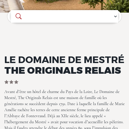
Où souhaitez-vous séjourner ?
Le Domaine de Mestré, The
LE DOMAINE DE MESTRÉ
Originals Relais
THE ORIGINALS RELAIS
Avant d’être un hôtel de charme du Pays de la Loire, Le Domaine de
Mestré, The Originals Relais est une maison de famille où les
générations se succèdent depuis 1791. Date à laquelle la famille de Marie
Amélie rachète les terres de cette ancienne ferme principale de
Le Domaine de Mestré, The
l’Abbaye de Fontevraud. Déjà au XIIe siècle, le lieu appelé «
Originals Relais
l’hébergement du Mestré » avait pour vocation d’accueillir les pèlerins.
Mais il faudra attendre le début des années 80, sous l’impulsion des