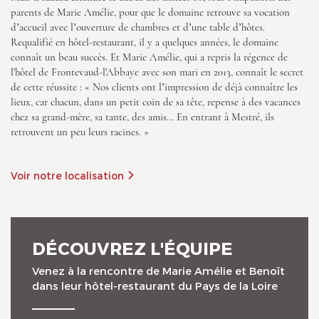
parents de Marie Amélie, pour que le domaine retrouve sa vocation
d’accueil avec l’ouverture de chambres et d’une table d’hôtes.
Requalifié en hôtel-restaurant, il y a quelques années, le domaine
connaît un beau succès. Et Marie Amélie, qui a repris la régence de
l'hôtel de Frontevaud-l'Abbaye avec son mari en 2013, connaît le secret
de cette réussite : « Nos clients ont l’impression de déjà connaître les
lieux, car chacun, dans un petit coin de sa tête, repense à des vacances
chez sa grand-mère, sa tante, des amis… En entrant à Mestré, ils
Le Domaine de Mestré, The
retrouvent un peu leurs racines. »
Originals Relais
Voir notre localisation
DÉCOUVREZ L'ÉQUIPE
Venez à la rencontre de Marie Amélie et Benoît
Le Domaine de Mestré, The
dans leur hôtel-restaurant du Pays de la Loire
Originals Relais