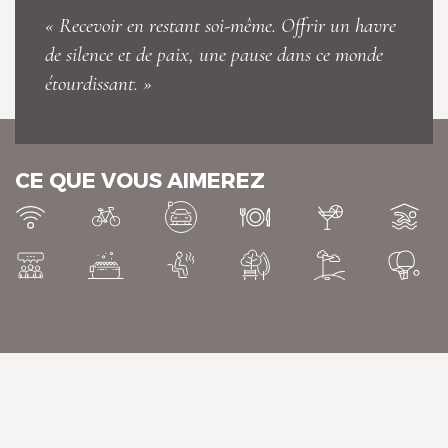
« Recevoir en restant soi-même. Offrir un havre
de silence et de paix, une pause dans ce monde
étourdissant. »
Le Domaine de Mestré, The
Originals Relais
CE QUE VOUS AIMEREZ
Le Domaine de Mestré, The
Originals Relais