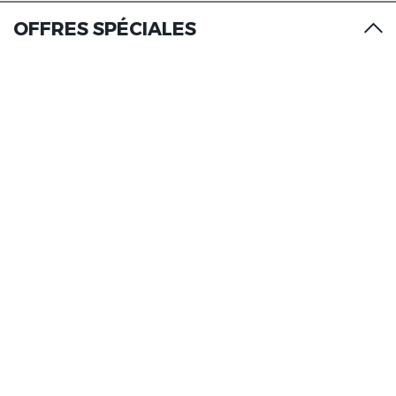
OFFRES SPÉCIALES
Les Maisons de Tatihou, The
Originals Relais
Les Maisons de Tatihou, The
Originals Relais