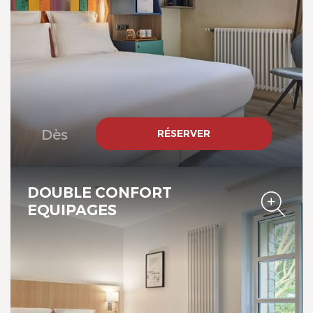
Les Maisons de Tatihou, The
Originals Relais
Dès
RÉSERVER
Les Maisons de Tatihou, The
Originals Relais
DOUBLE CONFORT
EQUIPAGES