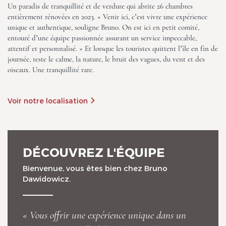
Un paradis de tranquillité et de verdure qui abrite 26 chambres
entièrement rénovées en 2023. « Venir ici, c’est vivre une expérience
unique et authentique, souligne Bruno. On est ici en petit comité,
Les Maisons de Tatihou, The
entouré d’une équipe passionnée assurant un service impeccable,
Originals Relais
attentif et personnalisé. » Et lorsque les touristes quittent l’île en fin de
journée, reste le calme, la nature, le bruit des vagues, du vent et des
oiseaux. Une tranquillité rare.
Voir notre localisation
Les Maisons de Tatihou, The
Originals Relais
DÉCOUVREZ L'ÉQUIPE
Bienvenue, vous êtes bien chez Bruno
Dawidowicz.
« Vous offrir une expérience unique dans un