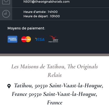
h5011@theoriginalshotels.com
Heure d'arrivée : 14h00
Heure de départ : 10h00
Moyens de paiement:
Les Maisons de Tatihou, The
Originals Relais
Les Maisons de Tatihou, The Originals
Relais
Les Maisons de Tatihou, The
Tatihou, 50550 Saint-Vaast-la-Hougue,
Originals Relais
France 50550 Saint-Vaast-la-Hougue,
France