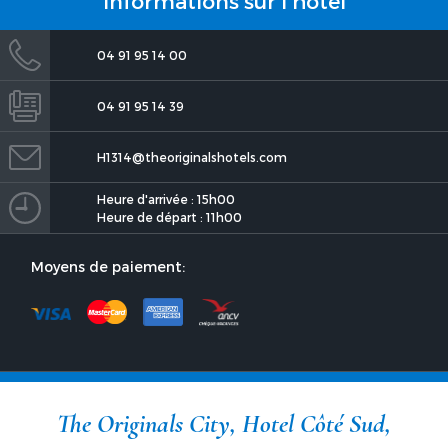
Informations sur l'hôtel
04 91 95 14 00
04 91 95 14 39
H1314@theoriginalshotels.com
The Originals City, Hotel Côté
Heure d'arrivée : 15h00
Sud, Marseille Est
Heure de départ : 11h00
Moyens de paiement:
The Originals City, Hotel Côté
The Originals City, Hotel Côté Sud,
Sud, Marseille Est