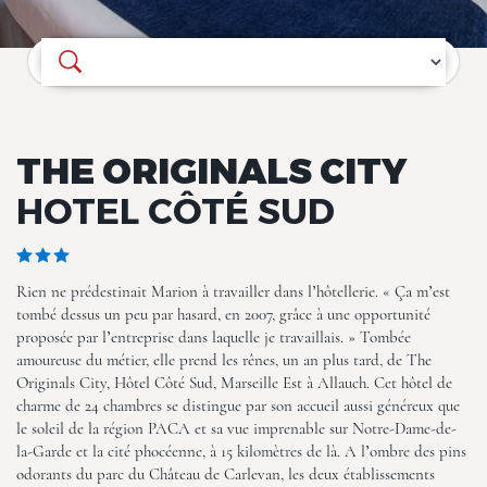
Où souhaitez-vous séjourner ?
The Originals City, Hotel Côté
Sud, Marseille Est
THE ORIGINALS CITY
HOTEL CÔTÉ SUD
Rien ne prédestinait Marion à travailler dans l’hôtellerie. « Ça m’est
The Originals City, Hotel Côté
tombé dessus un peu par hasard, en 2007, grâce à une opportunité
Sud, Marseille Est
proposée par l’entreprise dans laquelle je travaillais. » Tombée
amoureuse du métier, elle prend les rênes, un an plus tard, de The
Originals City, Hôtel Côté Sud, Marseille Est à Allauch. Cet hôtel de
charme de 24 chambres se distingue par son accueil aussi généreux que
le soleil de la région PACA et sa vue imprenable sur Notre-Dame-de-
la-Garde et la cité phocéenne, à 15 kilomètres de là. A l’ombre des pins
odorants du parc du Château de Carlevan, les deux établissements