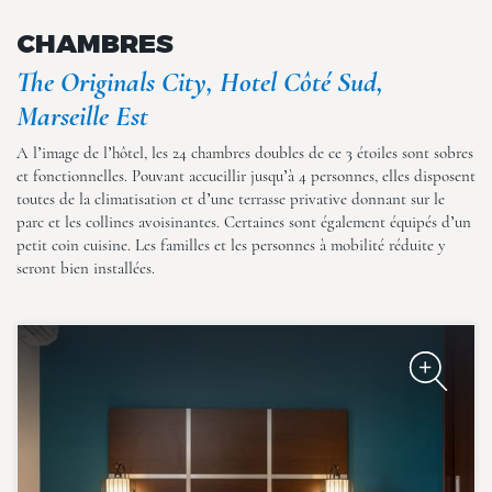
CHAMBRES
The Originals City, Hotel Côté
Sud, Marseille Est
The Originals City, Hotel Côté Sud,
Marseille Est
A l’image de l’hôtel, les 24 chambres doubles de ce 3 étoiles sont sobres
et fonctionnelles. Pouvant accueillir jusqu’à 4 personnes, elles disposent
toutes de la climatisation et d’une terrasse privative donnant sur le
parc et les collines avoisinantes. Certaines sont également équipés d’un
petit coin cuisine. Les familles et les personnes à mobilité réduite y
seront bien installées.
The Originals City, Hotel Côté
Sud, Marseille Est