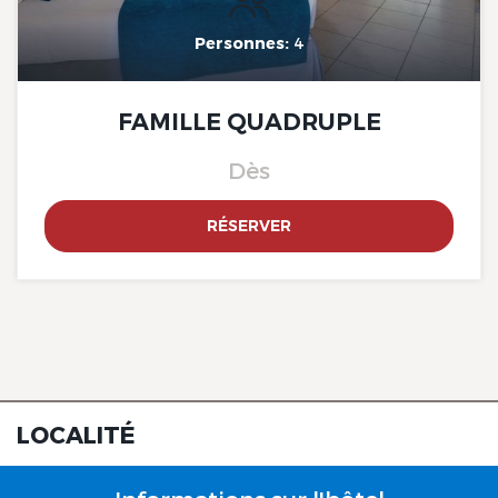
Sud, Marseille Est
Personnes:
4
FAMILLE QUADRUPLE
Dès
The Originals City, Hotel Côté
RÉSERVER
Sud, Marseille Est
LOCALITÉ
The Originals City, Hotel Côté
Sud, Marseille Est