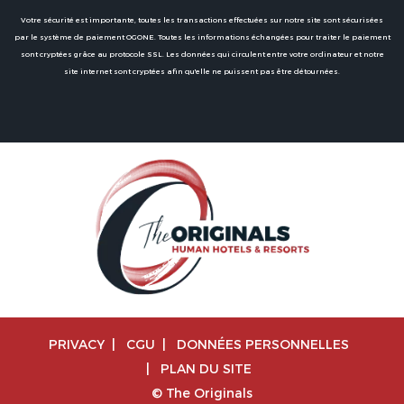
Votre sécurité est importante, toutes les transactions effectuées sur notre site sont sécurisées
par le système de paiement OGONE. Toutes les informations échangées pour traiter le paiement
sont cryptées grâce au protocole SSL. Les données qui circulent entre votre ordinateur et notre
site internet sont cryptées afin qu'elle ne puissent pas être détournées.
PRIVACY
|
CGU
|
DONNÉES PERSONNELLES
|
PLAN DU SITE
© The Originals