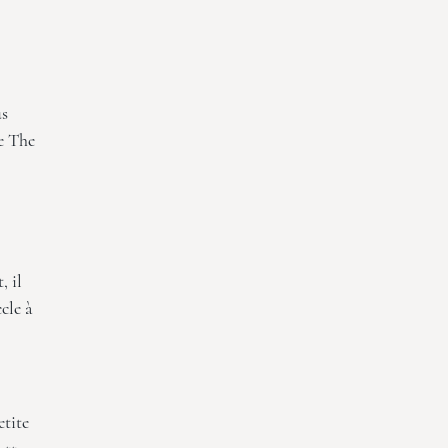
us
de
The
, il
cle à
etite