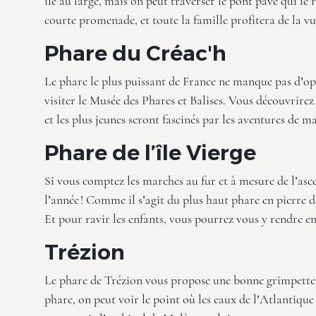
île au large, mais on peut traverser le pont pavé qui le 
courte promenade, et toute la famille profitera de la v
Phare du Créac'h
Le phare le plus puissant de France ne manque pas d’o
visiter le Musée des Phares et Balises. Vous découvrire
et les plus jeunes seront fascinés par les aventures de ma
Phare de l’île Vierge
Si vous comptez les marches au fur et à mesure de l’asc
l’année ! Comme il s’agit du plus haut phare en pierre 
Et pour ravir les enfants, vous pourrez vous y rendre e
Trézion
Le phare de Trézion vous propose une bonne grimpette
phare, on peut voir le point où les eaux de l’Atlantique