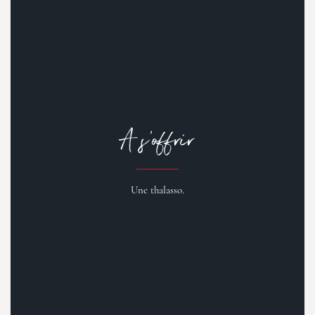
A s’offrir
Une thalasso.