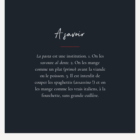
A savoir
La pasta
est une institution. 1. On les
savoure
al dente.
2. On les mange
comme un plat (
primo
) avant la viande
ou le poisson. 3. Il est interdit de
couper les spaghettis (
assassino
!) et on
les mange comme les vrais italiens, à la
fourchette, sans grande cuillère.