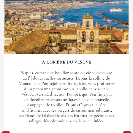
A L'OMBRE DU VÉSUVE
Naples, éruptive et bouillonnante de vie se découvre
au fil de ses ruelles tortueuses. Depuis la colline du
Vomero, que l’on rejoint en funiculaire, vous profiterez
d’un panorama grandiose sur la ville, sa baie et le
Vésuve. Au sud, direction Pompeï, qui n’en finit pas
de dévoiler ses trésors antiques à chaque nouvelle
campagne de fouilles. Et puis Capri et la côte
amalfitaine, avec ses vergers de citronniers odorants,
ses flancs de falaises fleuris, ses bateaux de pêche et ses
villages désordonnés aux couleurs acidulées.