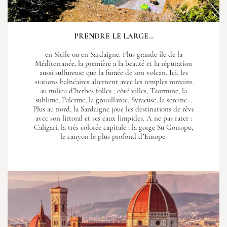
PRENDRE LE LARGE…
en Sicile ou en Sardaigne. Plus grande île de la
Méditerranée, la première a la beauté et la réputation
aussi sulfureuse que la fumée de son volcan. Ici, les
stations balnéaires alternent avec les temples romains
au milieu d’herbes folles ; côté villes, Taormine, la
sublime, Palerme, la grouillante, Syracuse, la sereine…
Plus au nord, la Sardaigne joue les destinations de rêve
avec son littoral et ses eaux limpides. A ne pas rater :
Caligari, la très colorée capitale ; la gorge Su Gorropu,
le canyon le plus profond d’Europe.