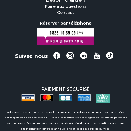
Besoin d'aide ?
Foire aux questions
Contact
Réserver par téléphone
Suivez-nous
PAIEMENT SÉCURISÉ
Votre sécurité est importante, toutes les transactions effectuées sur notre site sont sécurisées
par le système de paiement OGONE. Toutes les informations échangées pour traiter le paiement
sont cryptées grâce au protocole SSL. Les données qui circulent entre votre ordinateur et notre
site internet sont cryptées afin qu'elle ne puissent pas être détournées.