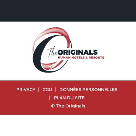
PRIVACY
|
CGU
|
DONNÉES PERSONNELLES
|
PLAN DU SITE
© The Originals