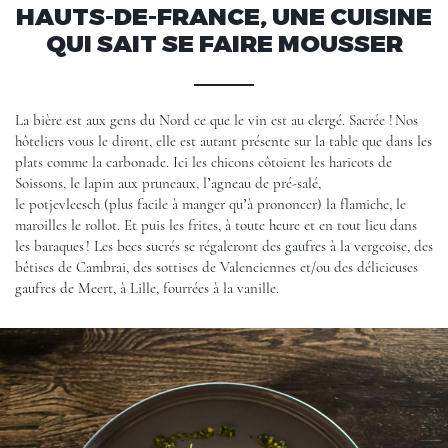
HAUTS-DE-FRANCE, UNE CUISINE
QUI SAIT SE FAIRE MOUSSER
La bière est aux gens du Nord ce que le vin est au clergé. Sacrée ! Nos
hôteliers vous le diront, elle est autant présente sur la table que dans les
plats comme la carbonade. Ici les chicons côtoient les haricots de
Soissons, le lapin aux pruneaux, l’agneau de pré-salé,
le potjevleesch (plus facile à manger qu’à prononcer) la flamiche, le
maroilles le rollot. Et puis les frites, à toute heure et en tout lieu dans
les baraques ! Les becs sucrés se régaleront des gaufres à la vergeoise, des
bêtises de Cambrai, des sottises de Valenciennes et/ou des délicieuses
gaufres de Meert, à
Lille
, fourrées à la vanille.