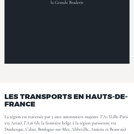
la Grande Braderie
LES TRANSPORTS EN HAUTS-DE-
FRANCE
La région est traversée par 3 axes autoroutiers majeurs : l’A1 (Lille-Paris
via Arras), l’A16 (de la frontière belge à la région parisienne via
Dunkerque, Calais, Boulogne-sur-Mer, Abbeville, Amiens et Beauvais)